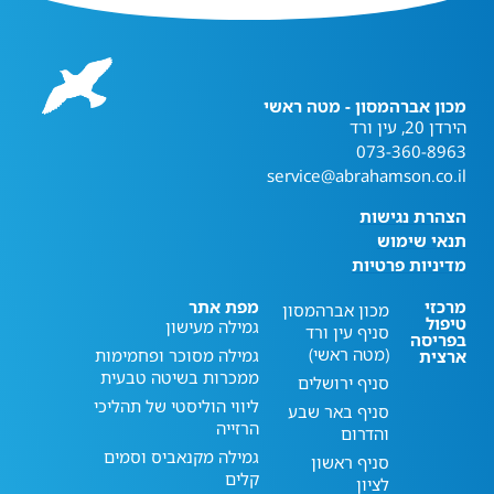
מכון אברהמסון - מטה ראשי
הירדן 20, עין ורד
073-360-8963
service@abrahamson.co.il
הצהרת נגישות
תנאי שימוש
מדיניות פרטיות
מרכזי
מפת אתר
מכון אברהמסון
טיפול
גמילה מעישון
סניף עין ורד
בפריסה
(מטה ראשי)
גמילה מסוכר ופחמימות
ארצית
ממכרות בשיטה טבעית
סניף ירושלים
ליווי הוליסטי של תהליכי
סניף באר שבע
הרזייה
והדרום
גמילה מקנאביס וסמים
סניף ראשון
קלים
לציון