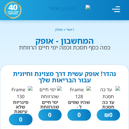
מחשבון עישון
גמילה מעישון
טיפולים נוספים
גמילה ארגונית
חנות המוצרים
גמילה מסוכר ופחמימות
שיטת אברהמסון
ראשי
»
אופק
המחשבון - אופק
כמה כסף חסכת וכמה ימי חיים הרווחת
נהדר! אופק עשית דרך מצוינת וחיונית
עבור הבריאות שלך
עד כה
שהיו שווים
ימי חיים
סיגריות
חסכת
ל -
שהרווחת
שלא
עישנת
0
0
₪
0
0