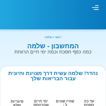
מחשבון עישון
גמילה מעישון
טיפולים נוספים
גמילה ארגונית
חנות המוצרים
גמילה מסוכר ופחמימות
שיטת אברהמסון
ראשי
»
שלמה
המחשבון - שלמה
כמה כסף חסכת וכמה ימי חיים הרווחת
נהדר! שלמה עשית דרך מצוינת וחיונית
עבור הבריאות שלך
עד כה
שהיו שווים
ימי חיים
סיגריות
חסכת
ל -
שהרווחת
שלא