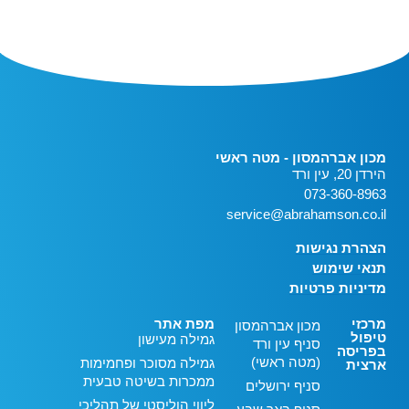
מכון אברהמסון - מטה ראשי
הירדן 20, עין ורד
073-360-8963
service@abrahamson.co.il
הצהרת נגישות
תנאי שימוש
מדיניות פרטיות
מרכזי
מפת אתר
מכון אברהמסון
טיפול
גמילה מעישון
סניף עין ורד
בפריסה
(מטה ראשי)
גמילה מסוכר ופחמימות
ארצית
ממכרות בשיטה טבעית
סניף ירושלים
ליווי הוליסטי של תהליכי