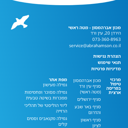
מכון אברהמסון - מטה ראשי
הירדן 20, עין ורד
073-360-8963
service@abrahamson.co.il
הצהרת נגישות
תנאי שימוש
מדיניות פרטיות
מרכזי
מפת אתר
מכון אברהמסון
טיפול
גמילה מעישון
סניף עין ורד
בפריסה
(מטה ראשי)
גמילה מסוכר ופחמימות
ארצית
ממכרות בשיטה טבעית
סניף ירושלים
ליווי הוליסטי של תהליכי
סניף באר שבע
הרזייה
והדרום
גמילה מקנאביס וסמים
סניף ראשון
קלים
לציון