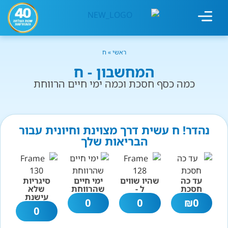
מחשבון עישון
גמילה מעישון
טיפולים נוספים
גמילה ארגונית
חנות המוצרים
גמילה מסוכר ופחמימות
שיטת אברהמסון
ראשי
»
ח
המחשבון - ח
כמה כסף חסכת וכמה ימי חיים הרווחת
נהדר! ח עשית דרך מצוינת וחיונית עבור
הבריאות שלך
עד כה
שהיו שווים
ימי חיים
סיגריות
חסכת
ל -
שהרווחת
שלא
עישנת
0
0
₪
0
0