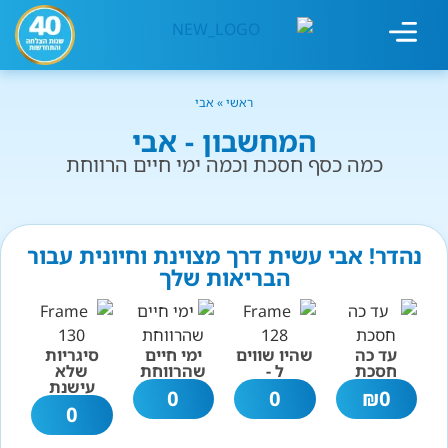
מחשבון עישון
גמילה מעישון
טיפולים נוספים
גמילה ארגונית
חנות המוצרים
גמילה מסוכר ופחמימות
שיטת אברהמסון
ראשי
»
אבי
המחשבון - אבי
כמה כסף חסכת וכמה ימי חיים הרווחת
נהדר! אבי עשית דרך מצוינת וחיונית עבור
הבריאות שלך
עד כה
שהיו שווים
ימי חיים
סיגריות
חסכת
ל -
שהרווחת
שלא
עישנת
0
0
₪
0
0