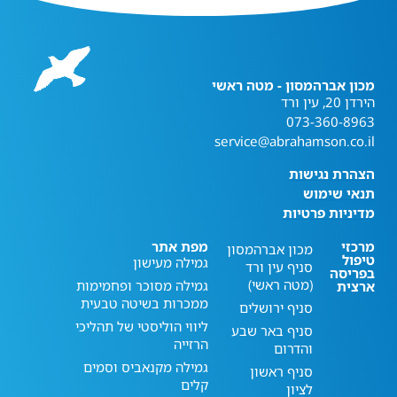
מכון אברהמסון - מטה ראשי
הירדן 20, עין ורד
073-360-8963
service@abrahamson.co.il
הצהרת נגישות
תנאי שימוש
מדיניות פרטיות
מרכזי
מפת אתר
מכון אברהמסון
טיפול
גמילה מעישון
סניף עין ורד
בפריסה
(מטה ראשי)
גמילה מסוכר ופחמימות
ארצית
ממכרות בשיטה טבעית
סניף ירושלים
ליווי הוליסטי של תהליכי
סניף באר שבע
הרזייה
והדרום
גמילה מקנאביס וסמים
סניף ראשון
קלים
לציון