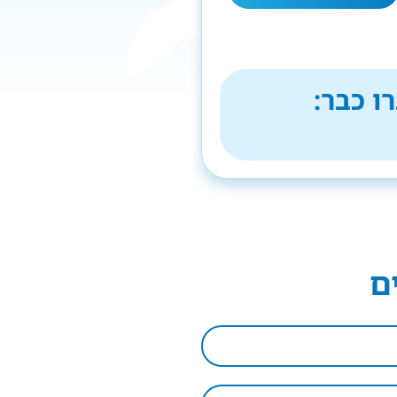
ו כבר:
ם