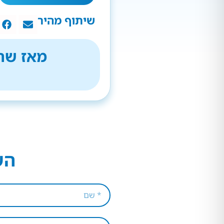
שיתוף מהיר
מאז שהת
הש