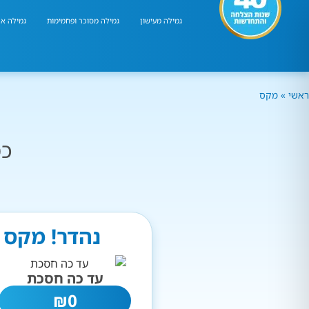
גמילה מעישון
גמילה מסוכר ופחמימות
גמילה אר
ראשי
»
מקס
כמ
נהדר! מקס 
עד כה חסכת
₪
0