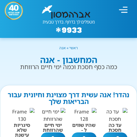
מחשבון עישון
גמילה מעישון
טיפולים נוספים
גמילה ארגונית
חנות המוצרים
גמילה מסוכר ופחמימות
שיטת אברהמסון
ראשי
»
אנה
המחשבון - אנה
כמה כסף חסכת וכמה ימי חיים הרווחת
נהדר! אנה עשית דרך מצוינת וחיונית עבור
הבריאות שלך
עד כה
שהיו שווים
ימי חיים
סיגריות
חסכת
ל -
שהרווחת
שלא
עישנת