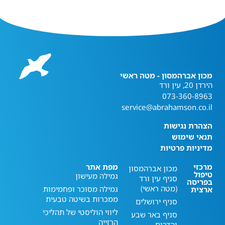
מכון אברהמסון - מטה ראשי
הירדן 20, עין ורד
073-360-8963
service@abrahamson.co.il
הצהרת נגישות
תנאי שימוש
מדיניות פרטיות
מרכזי
מפת אתר
מכון אברהמסון
טיפול
גמילה מעישון
סניף עין ורד
בפריסה
(מטה ראשי)
גמילה מסוכר ופחמימות
ארצית
ממכרות בשיטה טבעית
סניף ירושלים
ליווי הוליסטי של תהליכי
סניף באר שבע
הרזייה
והדרום