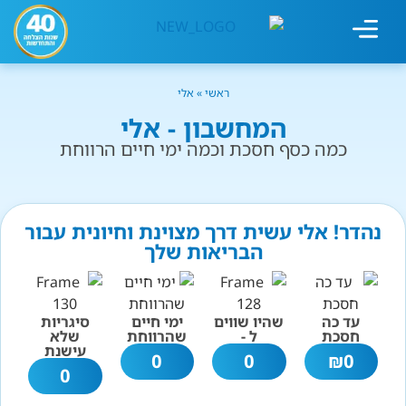
מחשבון עישון
גמילה מעישון
טיפולים נוספים
גמילה ארגונית
חנות המוצרים
גמילה מסוכר ופחמימות
שיטת אברהמסון
ראשי
»
אלי
המחשבון - אלי
כמה כסף חסכת וכמה ימי חיים הרווחת
נהדר! אלי עשית דרך מצוינת וחיונית עבור
הבריאות שלך
עד כה
שהיו שווים
ימי חיים
סיגריות
חסכת
ל -
שהרווחת
שלא
עישנת
0
0
₪
0
0