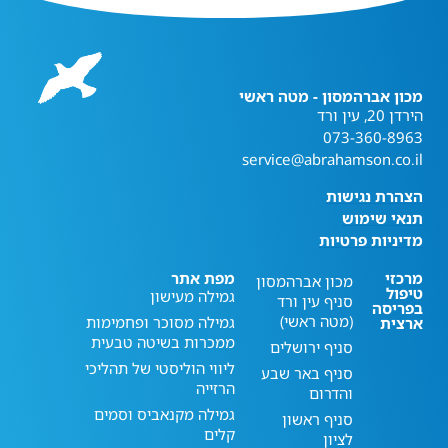
מכון אברהמסון - מטה ראשי
הירדן 20, עין ורד
073-360-8963
service@abrahamson.co.il
הצהרת נגישות
תנאי שימוש
מדיניות פרטיות
מרכזי
מפת אתר
מכון אברהמסון
טיפול
גמילה מעישון
סניף עין ורד
בפריסה
(מטה ראשי)
גמילה מסוכר ופחמימות
ארצית
ממכרות בשיטה טבעית
סניף ירושלים
ליווי הוליסטי של תהליכי
סניף באר שבע
הרזייה
והדרום
גמילה מקנאביס וסמים
סניף ראשון
קלים
לציון