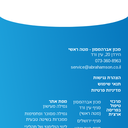
מכון אברהמסון - מטה ראשי
הירדן 20, עין ורד
073-360-8963
service@abrahamson.co.il
הצהרת נגישות
תנאי שימוש
מדיניות פרטיות
מרכזי
מפת אתר
מכון אברהמסון
טיפול
גמילה מעישון
סניף עין ורד
בפריסה
(מטה ראשי)
גמילה מסוכר ופחמימות
ארצית
ממכרות בשיטה טבעית
סניף ירושלים
ליווי הוליסטי של תהליכי