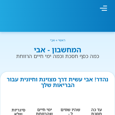
מחשבון עישון
גמילה מעישון
טיפולים נוספים
גמילה ארגונית
חנות המוצרים
גמילה מסוכר ופחמימות
שיטת אברהמסון
ראשי
»
אבי
המחשבון - אבי
כמה כסף חסכת וכמה ימי חיים הרווחת
נהדר! אבי עשית דרך מצוינת וחיונית עבור
הבריאות שלך
עד כה
שהיו שווים
ימי חיים
סיגריות
חסכת
ל -
שהרווחת
שלא