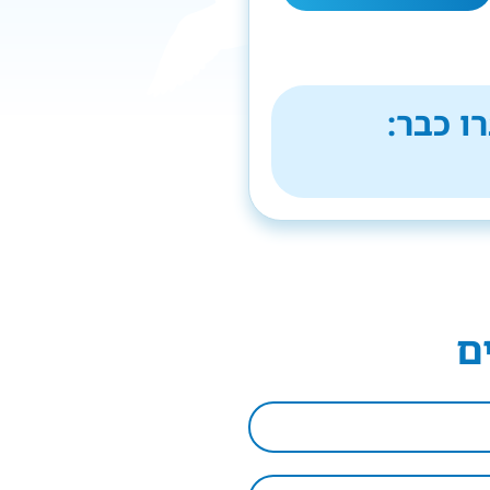
ו כבר:
ם