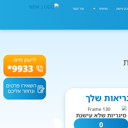
ון עישון
סניפים
צור קשר
ת
בריאות שלך
סיגריות שלא עישנת
0