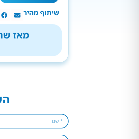
שיתוף מהיר
מאז שהת
הש