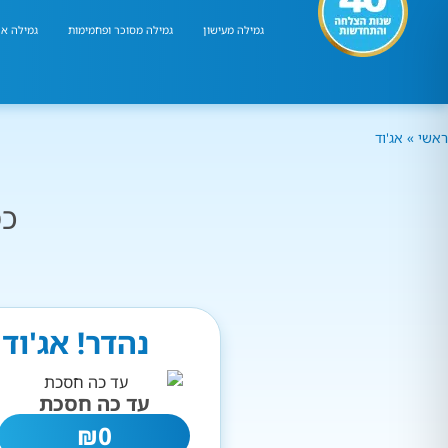
גמילה מעישון
גמילה מסוכר ופחמימות
גמילה אר
ראשי
»
אג'וד
כמ
נהדר! אג'וד
עד כה חסכת
₪
0