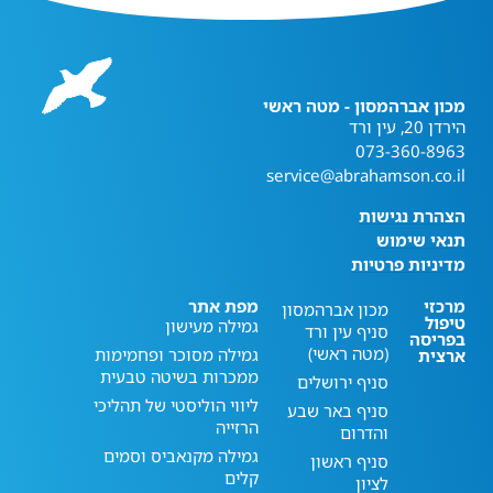
מכון אברהמסון - מטה ראשי
הירדן 20, עין ורד
073-360-8963
service@abrahamson.co.il
הצהרת נגישות
תנאי שימוש
מדיניות פרטיות
מרכזי
מפת אתר
מכון אברהמסון
טיפול
גמילה מעישון
סניף עין ורד
בפריסה
(מטה ראשי)
גמילה מסוכר ופחמימות
ארצית
ממכרות בשיטה טבעית
סניף ירושלים
ליווי הוליסטי של תהליכי
סניף באר שבע
הרזייה
והדרום
גמילה מקנאביס וסמים
סניף ראשון
קלים
לציון