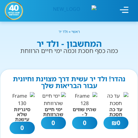
מחשבון עישון
גמילה מעישון
טיפולים נוספים
גמילה ארגונית
חנות המוצרים
גמילה מסוכר ופחמימות
שיטת אברהמסון
ראשי
»
ולד יר
המחשבון - ולד יר
כמה כסף חסכת וכמה ימי חיים הרווחת
נהדר! ולד יר עשית דרך מצוינת וחיונית
עבור הבריאות שלך
עד כה
שהיו שווים
ימי חיים
סיגריות
חסכת
ל -
שהרווחת
שלא
עישנת
0
0
₪
0
0