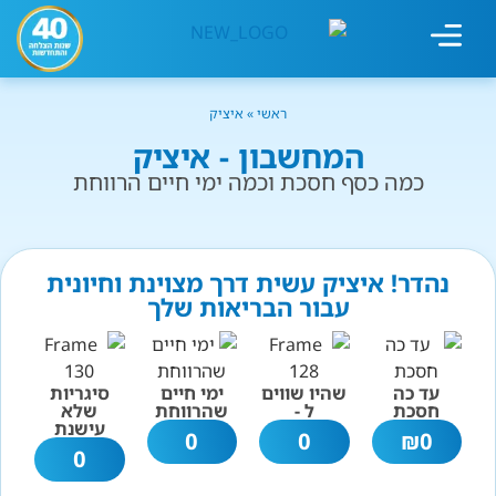
מחשבון עישון
גמילה מעישון
טיפולים נוספים
גמילה ארגונית
חנות המוצרים
גמילה מסוכר ופחמימות
שיטת אברהמסון
ראשי
»
איציק
המחשבון - איציק
כמה כסף חסכת וכמה ימי חיים הרווחת
נהדר! איציק עשית דרך מצוינת וחיונית
עבור הבריאות שלך
עד כה
שהיו שווים
ימי חיים
סיגריות
חסכת
ל -
שהרווחת
שלא
עישנת
0
0
₪
0
0