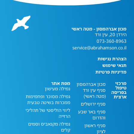
מכון אברהמסון - מטה ראשי
הירדן 20, עין ורד
073-360-8963
service@abrahamson.co.il
הצהרת נגישות
תנאי שימוש
מדיניות פרטיות
מרכזי
מפת אתר
מכון אברהמסון
טיפול
גמילה מעישון
סניף עין ורד
בפריסה
(מטה ראשי)
גמילה מסוכר ופחמימות
ארצית
ממכרות בשיטה טבעית
סניף ירושלים
ליווי הוליסטי של תהליכי
סניף באר שבע
הרזייה
והדרום
גמילה מקנאביס וסמים
סניף ראשון
קלים
לציון