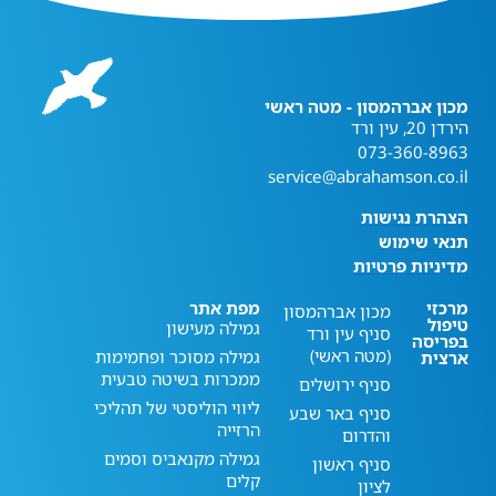
מכון אברהמסון - מטה ראשי
הירדן 20, עין ורד
073-360-8963
service@abrahamson.co.il
הצהרת נגישות
תנאי שימוש
מדיניות פרטיות
מרכזי
מפת אתר
מכון אברהמסון
טיפול
גמילה מעישון
סניף עין ורד
בפריסה
(מטה ראשי)
גמילה מסוכר ופחמימות
ארצית
ממכרות בשיטה טבעית
סניף ירושלים
ליווי הוליסטי של תהליכי
סניף באר שבע
הרזייה
והדרום
גמילה מקנאביס וסמים
סניף ראשון
קלים
לציון