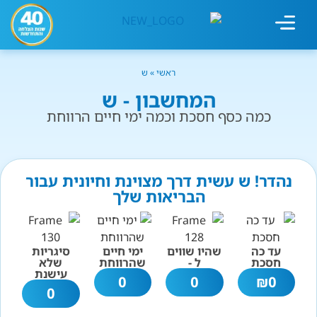
מחשבון עישון
גמילה מעישון
טיפולים נוספים
גמילה ארגונית
חנות המוצרים
גמילה מסוכר ופחמימות
שיטת אברהמסון
ראשי
»
ש
המחשבון - ש
כמה כסף חסכת וכמה ימי חיים הרווחת
נהדר! ש עשית דרך מצוינת וחיונית עבור
הבריאות שלך
עד כה
שהיו שווים
ימי חיים
סיגריות
חסכת
ל -
שהרווחת
שלא
עישנת
0
0
₪
0
0