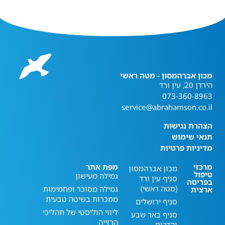
מכון אברהמסון - מטה ראשי
הירדן 20, עין ורד
073-360-8963
service@abrahamson.co.il
הצהרת נגישות
תנאי שימוש
מדיניות פרטיות
מרכזי
מפת אתר
מכון אברהמסון
טיפול
גמילה מעישון
סניף עין ורד
בפריסה
(מטה ראשי)
גמילה מסוכר ופחמימות
ארצית
ממכרות בשיטה טבעית
סניף ירושלים
ליווי הוליסטי של תהליכי
סניף באר שבע
הרזייה
והדרום