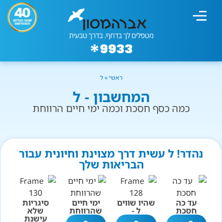
מחשבון עישון
גמילה מעישון
טיפולים נוספים
גמילה ארגונית
חנות המוצרים
גמילה מסוכר ופחמימות
שיטת אברהמסון
ראשי
»
ל
המחשבון - ל
כמה כסף חסכת וכמה ימי חיים הרווחת
נהדר! ל עשית דרך מצוינת וחיונית עבור
הבריאות שלך
עד כה
שהיו שווים
ימי חיים
סיגריות
חסכת
ל -
שהרווחת
שלא
עישנת