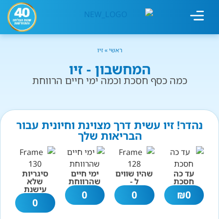
מחשבון עישון
גמילה מעישון
טיפולים נוספים
גמילה ארגונית
חנות המוצרים
גמילה מסוכר ופחמימות
שיטת אברהמסון
ראשי
»
זיו
המחשבון - זיו
כמה כסף חסכת וכמה ימי חיים הרווחת
נהדר! זיו עשית דרך מצוינת וחיונית עבור
הבריאות שלך
עד כה
שהיו שווים
ימי חיים
סיגריות
חסכת
ל -
שהרווחת
שלא
עישנת
0
0
₪
0
0