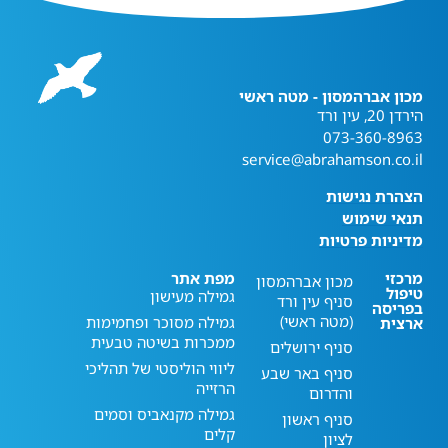
מכון אברהמסון - מטה ראשי
הירדן 20, עין ורד
073-360-8963
service@abrahamson.co.il
הצהרת נגישות
תנאי שימוש
מדיניות פרטיות
מרכזי
מפת אתר
מכון אברהמסון
טיפול
גמילה מעישון
סניף עין ורד
בפריסה
(מטה ראשי)
גמילה מסוכר ופחמימות
ארצית
ממכרות בשיטה טבעית
סניף ירושלים
ליווי הוליסטי של תהליכי
סניף באר שבע
הרזייה
והדרום
גמילה מקנאביס וסמים
סניף ראשון
קלים
לציון