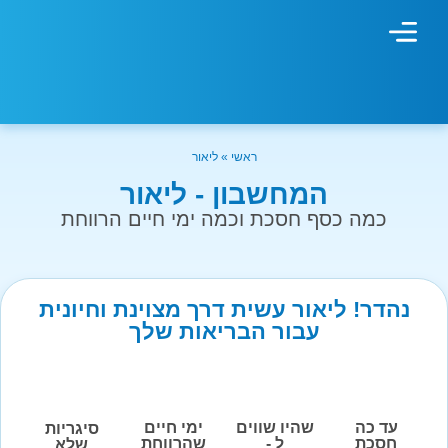
מחשבון עישון
גמילה מעישון
טיפולים נוספים
גמילה ארגונית
חנות המוצרים
גמילה מסוכר ופחמימות
שיטת אברהמסון
ראשי
»
ליאור
המחשבון - ליאור
כמה כסף חסכת וכמה ימי חיים הרווחת
נהדר! ליאור עשית דרך מצוינת וחיונית
עבור הבריאות שלך
עד כה
שהיו שווים
ימי חיים
סיגריות
חסכת
ל -
שהרווחת
שלא