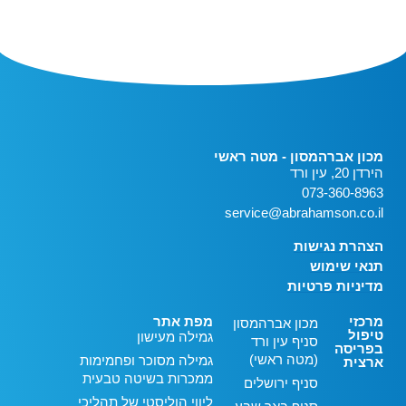
מכון אברהמסון - מטה ראשי
הירדן 20, עין ורד
073-360-8963
service@abrahamson.co.il
הצהרת נגישות
תנאי שימוש
מדיניות פרטיות
מרכזי
מפת אתר
מכון אברהמסון
טיפול
גמילה מעישון
סניף עין ורד
בפריסה
(מטה ראשי)
גמילה מסוכר ופחמימות
ארצית
ממכרות בשיטה טבעית
סניף ירושלים
ליווי הוליסטי של תהליכי