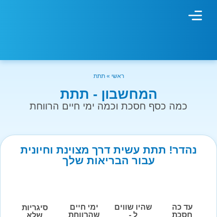
מחשבון עישון
גמילה מעישון
טיפולים נוספים
גמילה ארגונית
חנות המוצרים
גמילה מסוכר ופחמימות
שיטת אברהמסון
ראשי
»
תתת
המחשבון - תתת
כמה כסף חסכת וכמה ימי חיים הרווחת
נהדר! תתת עשית דרך מצוינת וחיונית
עבור הבריאות שלך
עד כה
שהיו שווים
ימי חיים
סיגריות
חסכת
ל -
שהרווחת
שלא