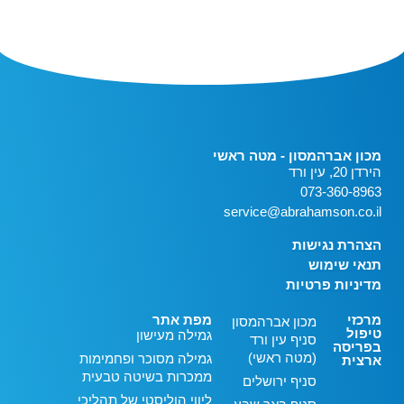
מכון אברהמסון - מטה ראשי
הירדן 20, עין ורד
073-360-8963
service@abrahamson.co.il
הצהרת נגישות
תנאי שימוש
מדיניות פרטיות
מרכזי
מפת אתר
מכון אברהמסון
טיפול
גמילה מעישון
סניף עין ורד
בפריסה
(מטה ראשי)
גמילה מסוכר ופחמימות
ארצית
ממכרות בשיטה טבעית
סניף ירושלים
ליווי הוליסטי של תהליכי