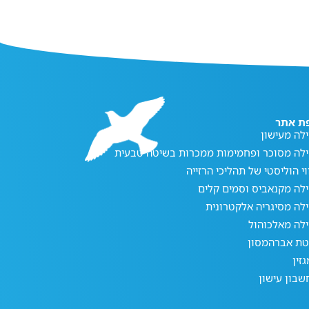
ת אתר
לה מעישון
ילה מסוכר ופחמימות ממכרות בשיטה טבעית
וי הוליסטי של תהליכי הרזייה
לה מקנאביס וסמים קלים
לה מסיגריה אלקטרונית
לה מאלכוהול
טת אברהמסון
זין
בון עישון