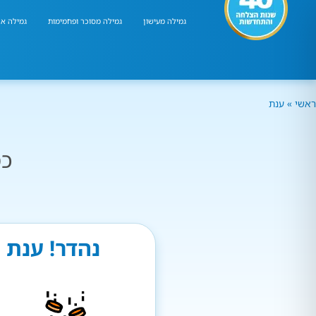
גמילה מעישון
גמילה מסוכר ופחמימות
גמילה אר
ראשי
»
ענת
כמ
נהדר! ענת 