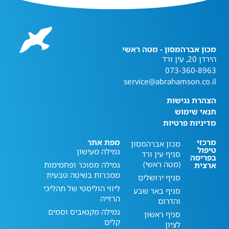
מכון אברהמסון - מטה ראשי
הירדן 20, עין ורד
073-360-8963
service@abrahamson.co.il
הצהרת נגישות
תנאי שימוש
מדיניות פרטיות
מרכזי
מפת אתר
מכון אברהמסון
טיפול
גמילה מעישון
סניף עין ורד
בפריסה
(מטה ראשי)
גמילה מסוכר ופחמימות
ארצית
ממכרות בשיטה טבעית
סניף ירושלים
ליווי הוליסטי של תהליכי
סניף באר שבע
הרזייה
והדרום
גמילה מקנאביס וסמים
סניף ראשון
קלים
לציון