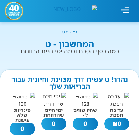
מחשבון עישון
גמילה מעישון
טיפולים נוספים
גמילה ארגונית
חנות המוצרים
גמילה מסוכר ופחמימות
שיטת אברהמסון
ראשי
»
ט
המחשבון - ט
כמה כסף חסכת וכמה ימי חיים הרווחת
נהדר! ט עשית דרך מצוינת וחיונית עבור
הבריאות שלך
עד כה
שהיו שווים
ימי חיים
סיגריות
חסכת
ל -
שהרווחת
שלא
עישנת
0
0
₪
0
0