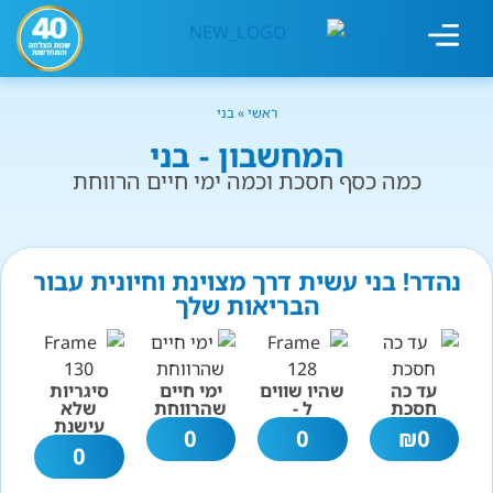
מחשבון עישון
גמילה מעישון
טיפולים נוספים
גמילה ארגונית
חנות המוצרים
גמילה מסוכר ופחמימות
שיטת אברהמסון
ראשי
»
בני
המחשבון - בני
כמה כסף חסכת וכמה ימי חיים הרווחת
נהדר! בני עשית דרך מצוינת וחיונית עבור
הבריאות שלך
עד כה
שהיו שווים
ימי חיים
סיגריות
חסכת
ל -
שהרווחת
שלא
עישנת
0
0
₪
0
0