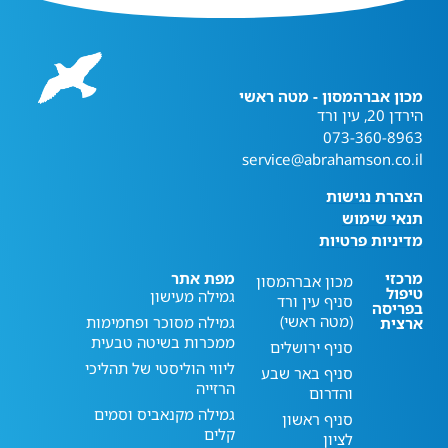
מכון אברהמסון - מטה ראשי
הירדן 20, עין ורד
073-360-8963
service@abrahamson.co.il
הצהרת נגישות
תנאי שימוש
מדיניות פרטיות
מרכזי
מפת אתר
מכון אברהמסון
טיפול
גמילה מעישון
סניף עין ורד
בפריסה
(מטה ראשי)
גמילה מסוכר ופחמימות
ארצית
ממכרות בשיטה טבעית
סניף ירושלים
ליווי הוליסטי של תהליכי
סניף באר שבע
הרזייה
והדרום
גמילה מקנאביס וסמים
סניף ראשון
קלים
לציון