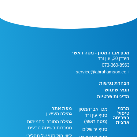
מכון אברהמסון - מטה ראשי
הירדן 20, עין ורד
073-360-8963
service@abrahamson.co.il
הצהרת נגישות
תנאי שימוש
מדיניות פרטיות
מרכזי
מפת אתר
מכון אברהמסון
טיפול
גמילה מעישון
סניף עין ורד
בפריסה
(מטה ראשי)
גמילה מסוכר ופחמימות
ארצית
ממכרות בשיטה טבעית
סניף ירושלים
ליווי הוליסטי של תהליכי