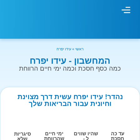
מחשבון עישון
גמילה מעישון
טיפולים נוספים
גמילה ארגונית
חנות המוצרים
גמילה מסוכר ופחמימות
שיטת אברהמסון
ראשי
»
עידו יפרח
המחשבון - עידו יפרח
כמה כסף חסכת וכמה ימי חיים הרווחת
נהדר! עידו יפרח עשית דרך מצוינת
וחיונית עבור הבריאות שלך
עד כה
שהיו שווים
ימי חיים
סיגריות
חסכת
ל -
שהרווחת
שלא