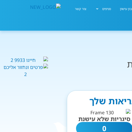
ון עישון
סניפים
צור קשר
ת
בריאות שלך
סיגריות שלא עישנת
0