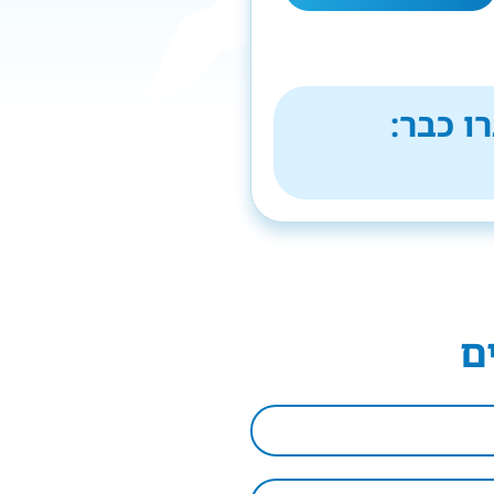
ו כבר:
ם