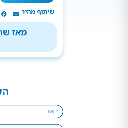
שיתוף מהיר
מאז שהת
הש