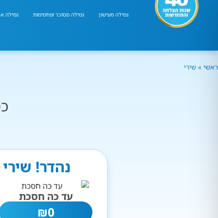
גמילה מעישון
גמילה מסוכר ופחמימות
גמילה אר
ראשי
»
שירי
כמ
נהדר! שירי 
עד כה חסכת
₪
0