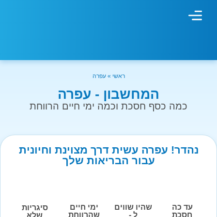
מחשבון עישון
גמילה מעישון
טיפולים נוספים
גמילה ארגונית
חנות המוצרים
גמילה מסוכר ופחמימות
שיטת אברהמסון
ראשי
»
עפרה
המחשבון - עפרה
כמה כסף חסכת וכמה ימי חיים הרווחת
נהדר! עפרה עשית דרך מצוינת וחיונית
עבור הבריאות שלך
עד כה
שהיו שווים
ימי חיים
סיגריות
חסכת
ל -
שהרווחת
שלא