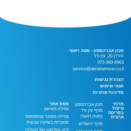
מכון אברהמסון - מטה ראשי
הירדן 20, עין ורד
073-360-8963
service@abrahamson.co.il
הצהרת נגישות
תנאי שימוש
מדיניות פרטיות
מרכזי
מפת אתר
מכון אברהמסון
טיפול
גמילה מעישון
סניף עין ורד
בפריסה
(מטה ראשי)
גמילה מסוכר ופחמימות
ארצית
ממכרות בשיטה טבעית
סניף ירושלים
ליווי הוליסטי של תהליכי