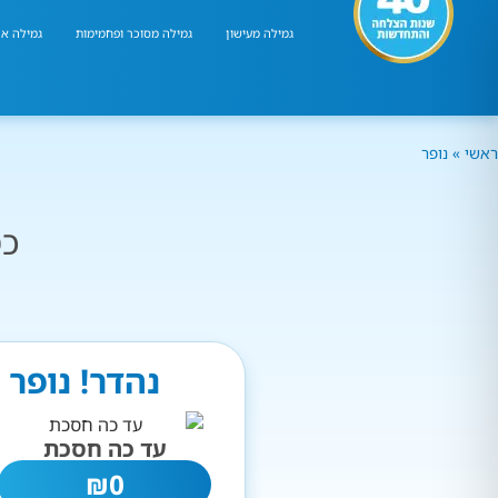
גמילה מעישון
גמילה מסוכר ופחמימות
גמילה אר
ראשי
»
נופר
כמ
נהדר! נופר
עד כה חסכת
₪
0