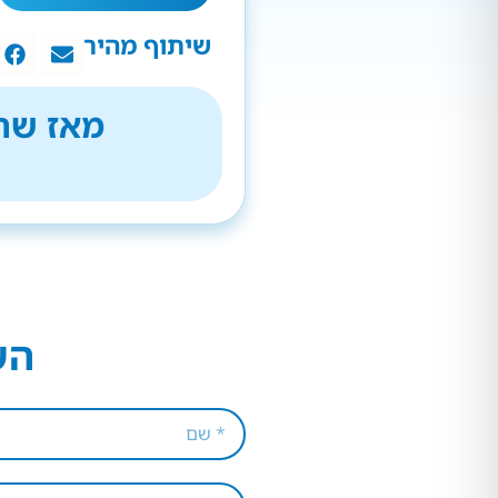
שיתוף מהיר
מאז שהת
הש