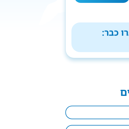
ו כבר:
ם