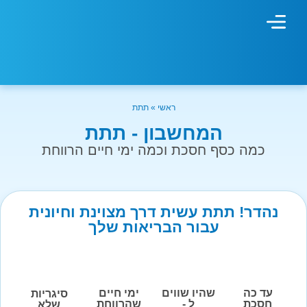
מחשבון עישון
גמילה מעישון
טיפולים נוספים
גמילה ארגונית
חנות המוצרים
גמילה מסוכר ופחמימות
שיטת אברהמסון
ראשי
»
תתת
המחשבון - תתת
כמה כסף חסכת וכמה ימי חיים הרווחת
נהדר! תתת עשית דרך מצוינת וחיונית
עבור הבריאות שלך
עד כה
שהיו שווים
ימי חיים
סיגריות
חסכת
ל -
שהרווחת
שלא