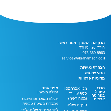
מכון אברהמסון - מטה ראשי
הירדן 20, עין ורד
073-360-8963
service@abrahamson.co.il
הצהרת נגישות
תנאי שימוש
מדיניות פרטיות
מרכזי
מפת אתר
מכון אברהמסון
טיפול
גמילה מעישון
סניף עין ורד
בפריסה
(מטה ראשי)
גמילה מסוכר ופחמימות
ארצית
ממכרות בשיטה טבעית
סניף ירושלים
ליווי הוליסטי של תהליכי