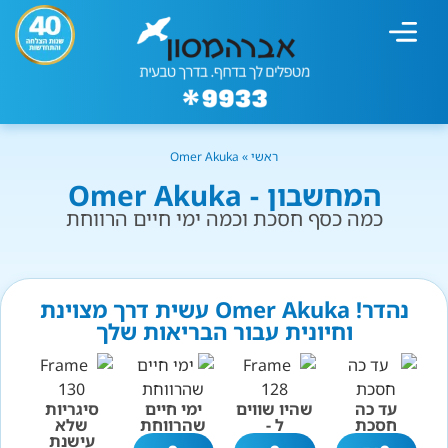
מחשבון עישון
גמילה מעישון
טיפולים נוספים
גמילה ארגונית
חנות המוצרים
גמילה מסוכר ופחמימות
שיטת אברהמסון
ראשי
»
Omer Akuka
המחשבון - Omer Akuka
כמה כסף חסכת וכמה ימי חיים הרווחת
נהדר! Omer Akuka עשית דרך מצוינת
וחיונית עבור הבריאות שלך
עד כה
שהיו שווים
ימי חיים
סיגריות
חסכת
ל -
שהרווחת
שלא
עישנת