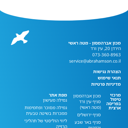
מכון אברהמסון - מטה ראשי
הירדן 20, עין ורד
073-360-8963
service@abrahamson.co.il
הצהרת נגישות
תנאי שימוש
מדיניות פרטיות
מרכזי
מפת אתר
מכון אברהמסון
טיפול
גמילה מעישון
סניף עין ורד
בפריסה
(מטה ראשי)
גמילה מסוכר ופחמימות
ארצית
ממכרות בשיטה טבעית
סניף ירושלים
ליווי הוליסטי של תהליכי
סניף באר שבע
הרזייה
והדרום