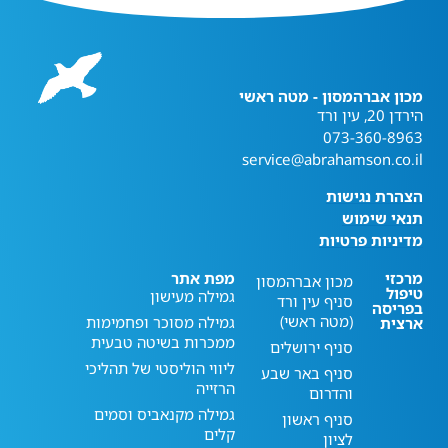
מכון אברהמסון - מטה ראשי
הירדן 20, עין ורד
073-360-8963
service@abrahamson.co.il
הצהרת נגישות
תנאי שימוש
מדיניות פרטיות
מרכזי
מפת אתר
מכון אברהמסון
טיפול
גמילה מעישון
סניף עין ורד
בפריסה
(מטה ראשי)
גמילה מסוכר ופחמימות
ארצית
ממכרות בשיטה טבעית
סניף ירושלים
ליווי הוליסטי של תהליכי
סניף באר שבע
הרזייה
והדרום
גמילה מקנאביס וסמים
סניף ראשון
קלים
לציון