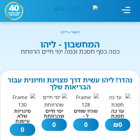
מחשבון עישון
גמילה מעישון
טיפולים נוספים
גמילה ארגונית
חנות המוצרים
גמילה מסוכר ופחמימות
שיטת אברהמסון
ראשי
»
ליהו
המחשבון - ליהו
כמה כסף חסכת וכמה ימי חיים הרווחת
נהדר! ליהו עשית דרך מצוינת וחיונית עבור
הבריאות שלך
עד כה
שהיו שווים
ימי חיים
סיגריות
חסכת
ל -
שהרווחת
שלא
עישנת
0
0
₪
0
0