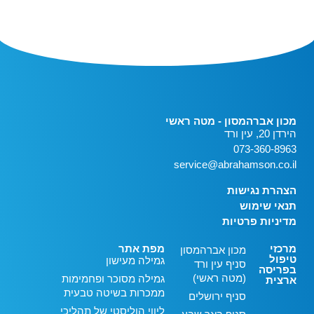
מכון אברהמסון - מטה ראשי
הירדן 20, עין ורד
073-360-8963
service@abrahamson.co.il
הצהרת נגישות
תנאי שימוש
מדיניות פרטיות
מרכזי
מפת אתר
מכון אברהמסון
טיפול
גמילה מעישון
סניף עין ורד
בפריסה
(מטה ראשי)
גמילה מסוכר ופחמימות
ארצית
ממכרות בשיטה טבעית
סניף ירושלים
ליווי הוליסטי של תהליכי