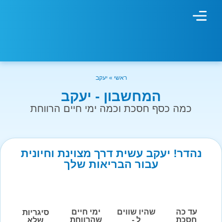
מחשבון עישון
גמילה מעישון
טיפולים נוספים
גמילה ארגונית
חנות המוצרים
גמילה מסוכר ופחמימות
שיטת אברהמסון
ראשי
»
יעקב
המחשבון - יעקב
כמה כסף חסכת וכמה ימי חיים הרווחת
נהדר! יעקב עשית דרך מצוינת וחיונית
עבור הבריאות שלך
עד כה
שהיו שווים
ימי חיים
סיגריות
חסכת
ל -
שהרווחת
שלא