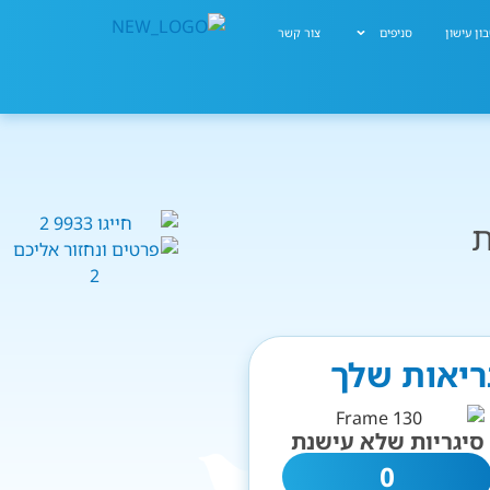
ון עישון
סניפים
צור קשר
ת
בריאות שלך
סיגריות שלא עישנת
0