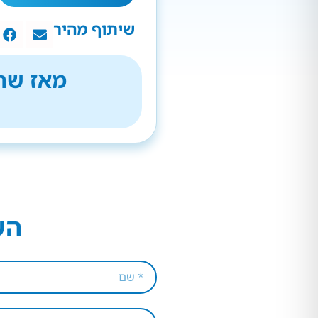
שיתוף מהיר
מאז שהת
הש