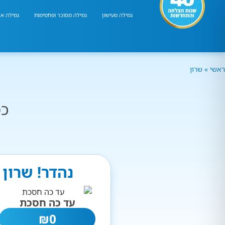
גמילה מעישון
גמילה מסוכר ופחמימות
גמילה אר
ראשי
»
שרון
כמ
נהדר! שרון 
עד כה חסכת
₪
0