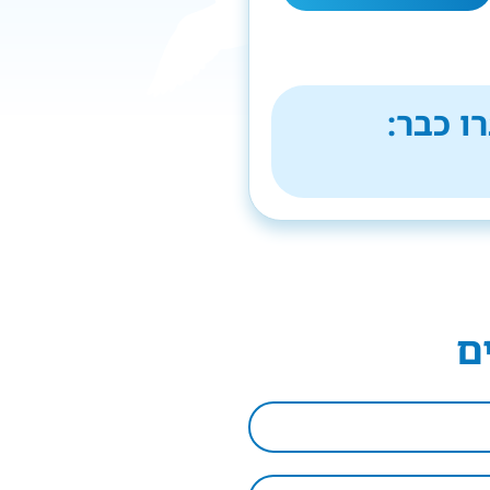
ו כבר:
ם