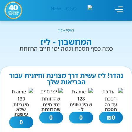
מחשבון עישון
גמילה מעישון
טיפולים נוספים
גמילה ארגונית
חנות המוצרים
גמילה מסוכר ופחמימות
שיטת אברהמסון
ראשי
»
ליז
המחשבון - ליז
כמה כסף חסכת וכמה ימי חיים הרווחת
נהדר! ליז עשית דרך מצוינת וחיונית עבור
הבריאות שלך
עד כה
שהיו שווים
ימי חיים
סיגריות
חסכת
ל -
שהרווחת
שלא
עישנת
0
0
₪
0
0