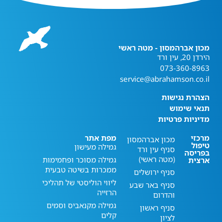
מכון אברהמסון - מטה ראשי
הירדן 20, עין ורד
073-360-8963
service@abrahamson.co.il
הצהרת נגישות
תנאי שימוש
מדיניות פרטיות
מרכזי
מפת אתר
מכון אברהמסון
טיפול
גמילה מעישון
סניף עין ורד
בפריסה
(מטה ראשי)
גמילה מסוכר ופחמימות
ארצית
ממכרות בשיטה טבעית
סניף ירושלים
ליווי הוליסטי של תהליכי
סניף באר שבע
הרזייה
והדרום
גמילה מקנאביס וסמים
סניף ראשון
קלים
לציון