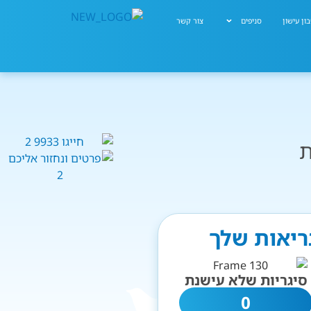
ון עישון
סניפים
צור קשר
ת
בריאות שלך
סיגריות שלא עישנת
0