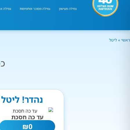
גמילה מעישון
גמילה מסוכר ופחמימות
גמילה אר
ראשי
»
ליטל
כמ
נהדר! ליטל 
עד כה חסכת
₪
0