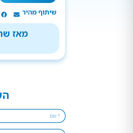
שיתוף מהיר
מאז שהת
הש