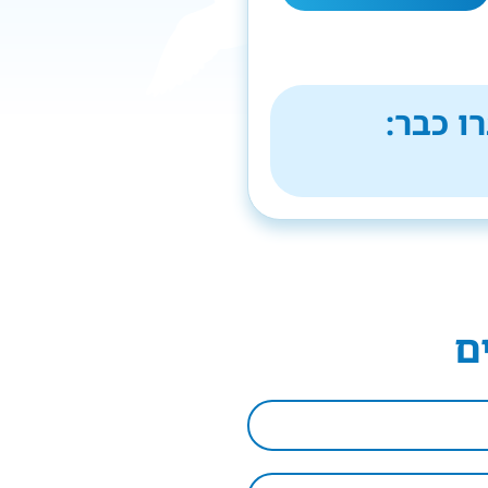
ו כבר:
ם