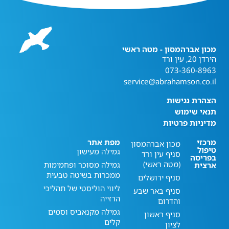
מכון אברהמסון - מטה ראשי
הירדן 20, עין ורד
073-360-8963
service@abrahamson.co.il
הצהרת נגישות
תנאי שימוש
מדיניות פרטיות
מרכזי
מפת אתר
מכון אברהמסון
טיפול
גמילה מעישון
סניף עין ורד
בפריסה
(מטה ראשי)
גמילה מסוכר ופחמימות
ארצית
ממכרות בשיטה טבעית
סניף ירושלים
ליווי הוליסטי של תהליכי
סניף באר שבע
הרזייה
והדרום
גמילה מקנאביס וסמים
סניף ראשון
קלים
לציון