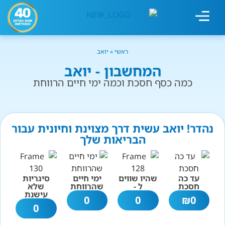
מחשבון עישון
גמילה מעישון
טיפולים נוספים
גמילה ארגונית
חנות המוצרים
גמילה מסוכר ופחמימות
שיטת אברהמסון
ראשי
»
יואב
המחשבון - יואב
כמה כסף חסכת וכמה ימי חיים הרווחת
נהדר! יואב עשית דרך מצוינת וחיונית עבור
הבריאות שלך
עד כה
שהיו שווים
ימי חיים
סיגריות
חסכת
ל -
שהרווחת
שלא
עישנת
0
0
₪
0
0