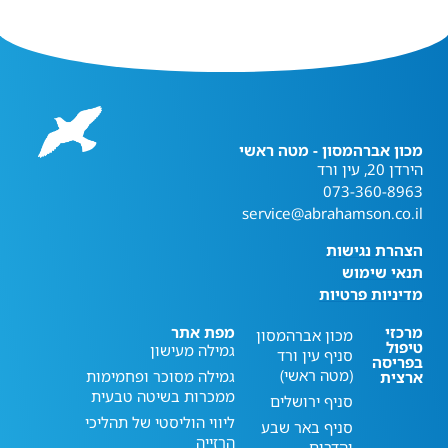
מכון אברהמסון - מטה ראשי
הירדן 20, עין ורד
073-360-8963
service@abrahamson.co.il
הצהרת נגישות
תנאי שימוש
מדיניות פרטיות
מרכזי
מפת אתר
מכון אברהמסון
טיפול
גמילה מעישון
סניף עין ורד
בפריסה
(מטה ראשי)
גמילה מסוכר ופחמימות
ארצית
ממכרות בשיטה טבעית
סניף ירושלים
ליווי הוליסטי של תהליכי
סניף באר שבע
הרזייה
והדרום