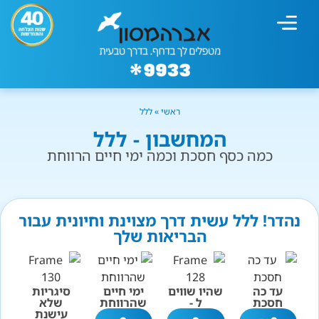
מחשבון עישון
גמילה מעישון
טיפולים נוספים
גמילה ארגונית
חנות המוצרים
גמילה מסוכר ופחמימות
שיטת אברהמסון
ראשי
»
ללל
המחשבון - ללל
כמה כסף חסכת וכמה ימי חיים הרווחת
נהדר! ללל עשית דרך מצוינת וחיונית עבור
הבריאות שלך
עד כה
שהיו שווים
ימי חיים
סיגריות
חסכת
ל -
שהרווחת
שלא
עישנת