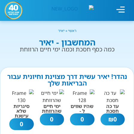
מחשבון עישון
גמילה מעישון
טיפולים נוספים
גמילה ארגונית
חנות המוצרים
גמילה מסוכר ופחמימות
שיטת אברהמסון
ראשי
»
יאיר
המחשבון - יאיר
כמה כסף חסכת וכמה ימי חיים הרווחת
נהדר! יאיר עשית דרך מצוינת וחיונית עבור
הבריאות שלך
עד כה
שהיו שווים
ימי חיים
סיגריות
חסכת
ל -
שהרווחת
שלא
עישנת
0
0
₪
0
0