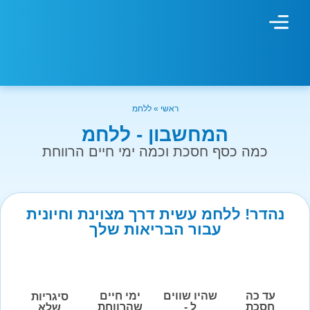
מחשבון עישון
גמילה מעישון
טיפולים נוספים
גמילה ארגונית
חנות המוצרים
גמילה מסוכר ופחמימות
שיטת אברהמסון
ראשי
»
ללחמ
המחשבון - ללחמ
כמה כסף חסכת וכמה ימי חיים הרווחת
נהדר! ללחמ עשית דרך מצוינת וחיונית
עבור הבריאות שלך
עד כה
שהיו שווים
ימי חיים
סיגריות
חסכת
ל -
שהרווחת
שלא