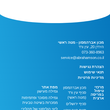
מכון אברהמסון - מטה ראשי
הירדן 20, עין ורד
073-360-8963
service@abrahamson.co.il
הצהרת נגישות
תנאי שימוש
מדיניות פרטיות
מרכזי
מפת אתר
מכון אברהמסון
טיפול
גמילה מעישון
סניף עין ורד
בפריסה
(מטה ראשי)
גמילה מסוכר ופחמימות
ארצית
ממכרות בשיטה טבעית
סניף ירושלים
ליווי הוליסטי של תהליכי