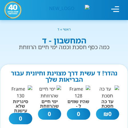
מחשבון עישון
גמילה מעישון
טיפולים נוספים
גמילה ארגונית
חנות המוצרים
גמילה מסוכר ופחמימות
שיטת אברהמסון
ראשי
»
ד
המחשבון - ד
כמה כסף חסכת וכמה ימי חיים הרווחת
נהדר! ד עשית דרך מצוינת וחיונית עבור
הבריאות שלך
עד כה
שהיו שווים
ימי חיים
סיגריות
חסכת
ל -
שהרווחת
שלא
עישנת
0
0
₪
0
0