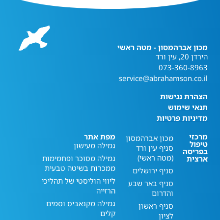
מכון אברהמסון - מטה ראשי
הירדן 20, עין ורד
073-360-8963
service@abrahamson.co.il
הצהרת נגישות
תנאי שימוש
מדיניות פרטיות
מרכזי
מפת אתר
מכון אברהמסון
טיפול
גמילה מעישון
סניף עין ורד
בפריסה
(מטה ראשי)
גמילה מסוכר ופחמימות
ארצית
ממכרות בשיטה טבעית
סניף ירושלים
ליווי הוליסטי של תהליכי
סניף באר שבע
הרזייה
והדרום
גמילה מקנאביס וסמים
סניף ראשון
קלים
לציון