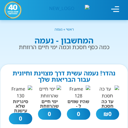
מחשבון עישון
גמילה מעישון
טיפולים נוספים
גמילה ארגונית
חנות המוצרים
גמילה מסוכר ופחמימות
שיטת אברהמסון
ראשי
»
נעמה
המחשבון - נעמה
כמה כסף חסכת וכמה ימי חיים הרווחת
נהדר! נעמה עשית דרך מצוינת וחיונית
עבור הבריאות שלך
עד כה
שהיו שווים
ימי חיים
סיגריות
חסכת
ל -
שהרווחת
שלא
עישנת
0
0
₪
0
0