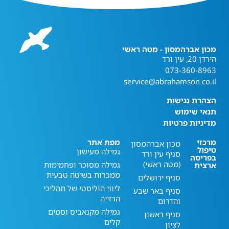
מכון אברהמסון - מטה ראשי
הירדן 20, עין ורד
073-360-8963
service@abrahamson.co.il
הצהרת נגישות
תנאי שימוש
מדיניות פרטיות
מרכזי
מפת אתר
מכון אברהמסון
טיפול
גמילה מעישון
סניף עין ורד
בפריסה
(מטה ראשי)
גמילה מסוכר ופחמימות
ארצית
ממכרות בשיטה טבעית
סניף ירושלים
ליווי הוליסטי של תהליכי
סניף באר שבע
הרזייה
והדרום
גמילה מקנאביס וסמים
סניף ראשון
קלים
לציון