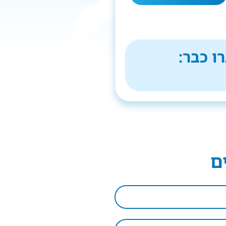
ו כבר:
ם