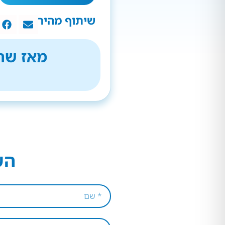
שיתוף מהיר
מאז שהת
הש