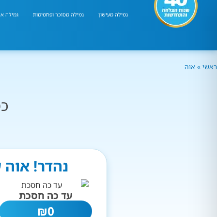
גמילה מעישון
גמילה מסוכר ופחמימות
גמילה אר
ראשי
»
אוה
כמ
נהדר! אוה 
עד כה חסכת
₪
0