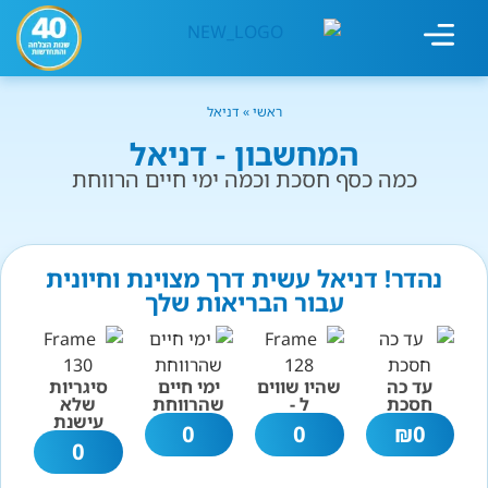
מחשבון עישון
גמילה מעישון
טיפולים נוספים
גמילה ארגונית
חנות המוצרים
גמילה מסוכר ופחמימות
שיטת אברהמסון
ראשי
»
דניאל
המחשבון - דניאל
כמה כסף חסכת וכמה ימי חיים הרווחת
נהדר! דניאל עשית דרך מצוינת וחיונית
עבור הבריאות שלך
עד כה
שהיו שווים
ימי חיים
סיגריות
חסכת
ל -
שהרווחת
שלא
עישנת
0
0
₪
0
0