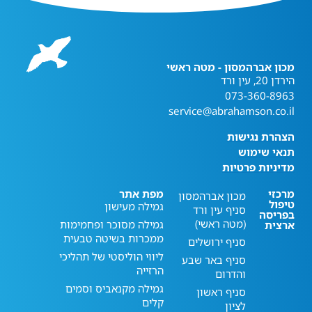
מכון אברהמסון - מטה ראשי
הירדן 20, עין ורד
073-360-8963
service@abrahamson.co.il
הצהרת נגישות
תנאי שימוש
מדיניות פרטיות
מרכזי
מפת אתר
מכון אברהמסון
טיפול
גמילה מעישון
סניף עין ורד
בפריסה
(מטה ראשי)
גמילה מסוכר ופחמימות
ארצית
ממכרות בשיטה טבעית
סניף ירושלים
ליווי הוליסטי של תהליכי
סניף באר שבע
הרזייה
והדרום
גמילה מקנאביס וסמים
סניף ראשון
קלים
לציון