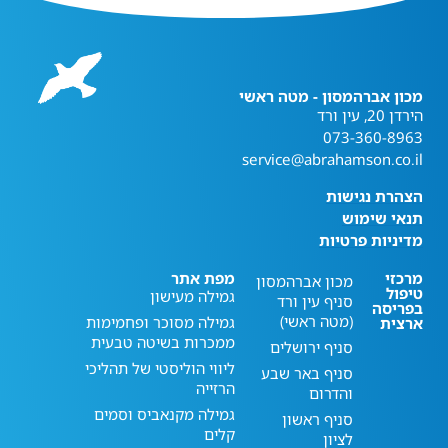
מכון אברהמסון - מטה ראשי
הירדן 20, עין ורד
073-360-8963
service@abrahamson.co.il
הצהרת נגישות
תנאי שימוש
מדיניות פרטיות
מרכזי
מפת אתר
מכון אברהמסון
טיפול
גמילה מעישון
סניף עין ורד
בפריסה
(מטה ראשי)
גמילה מסוכר ופחמימות
ארצית
ממכרות בשיטה טבעית
סניף ירושלים
ליווי הוליסטי של תהליכי
סניף באר שבע
הרזייה
והדרום
גמילה מקנאביס וסמים
סניף ראשון
קלים
לציון