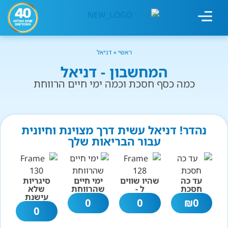
מחשבון עישון
גמילה מעישון
טיפולים נוספים
גמילה ארגונית
חנות המוצרים
גמילה מסוכר ופחמימות
שיטת אברהמסון
ראשי
»
דניאל
המחשבון - דניאל
כמה כסף חסכת וכמה ימי חיים הרווחת
נהדר! דניאל עשית דרך מצוינת וחיונית
עבור הבריאות שלך
עד כה
שהיו שווים
ימי חיים
סיגריות
חסכת
ל -
שהרווחת
שלא
עישנת
0
0
₪
0
0