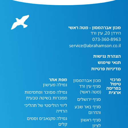
מכון אברהמסון - מטה ראשי
הירדן 20, עין ורד
073-360-8963
service@abrahamson.co.il
הצהרת נגישות
תנאי שימוש
מדיניות פרטיות
מרכזי
מפת אתר
מכון אברהמסון
טיפול
גמילה מעישון
סניף עין ורד
בפריסה
(מטה ראשי)
גמילה מסוכר ופחמימות
ארצית
ממכרות בשיטה טבעית
סניף ירושלים
ליווי הוליסטי של תהליכי
סניף באר שבע
הרזייה
והדרום
גמילה מקנאביס וסמים
סניף ראשון
קלים
לציון