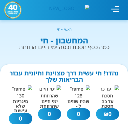
מחשבון עישון
גמילה מעישון
טיפולים נוספים
גמילה ארגונית
חנות המוצרים
גמילה מסוכר ופחמימות
שיטת אברהמסון
ראשי
»
חי
המחשבון - חי
כמה כסף חסכת וכמה ימי חיים הרווחת
נהדר! חי עשית דרך מצוינת וחיונית עבור
הבריאות שלך
עד כה
שהיו שווים
ימי חיים
סיגריות
חסכת
ל -
שהרווחת
שלא
עישנת
0
0
₪
0
0