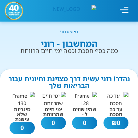
מחשבון עישון
גמילה מעישון
טיפולים נוספים
גמילה ארגונית
חנות המוצרים
גמילה מסוכר ופחמימות
שיטת אברהמסון
ראשי
»
רוני
המחשבון - רוני
כמה כסף חסכת וכמה ימי חיים הרווחת
נהדר! רוני עשית דרך מצוינת וחיונית עבור
הבריאות שלך
עד כה
שהיו שווים
ימי חיים
סיגריות
חסכת
ל -
שהרווחת
שלא
עישנת
0
0
₪
0
0