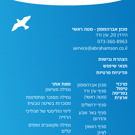
מכון אברהמסון - מטה ראשי
הירדן 20, עין ורד
073-360-8963
service@abrahamson.co.il
הצהרת נגישות
תנאי שימוש
מדיניות פרטיות
מרכזי
מפת אתר
מכון אברהמסון
טיפול
גמילה מעישון
סניף עין ורד
בפריסה
(מטה ראשי)
גמילה מסוכר ופחמימות
ארצית
ממכרות בשיטה טבעית
סניף ירושלים
ליווי הוליסטי של תהליכי
סניף באר שבע
הרזייה
והדרום
גמילה מקנאביס וסמים
סניף ראשון
קלים
לציון