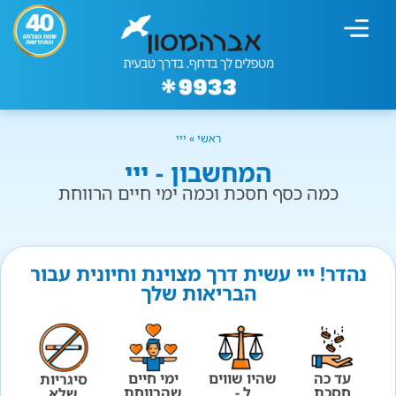
מחשבון עישון
גמילה מעישון
טיפולים נוספים
גמילה ארגונית
חנות המוצרים
גמילה מסוכר ופחמימות
שיטת אברהמסון
ראשי
»
ייי
המחשבון - ייי
כמה כסף חסכת וכמה ימי חיים הרווחת
נהדר! ייי עשית דרך מצוינת וחיונית עבור
הבריאות שלך
עד כה
שהיו שווים
ימי חיים
סיגריות
חסכת
ל -
שהרווחת
שלא