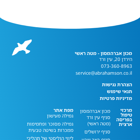
מכון אברהמסון - מטה ראשי
הירדן 20, עין ורד
073-360-8963
service@abrahamson.co.il
הצהרת נגישות
תנאי שימוש
מדיניות פרטיות
מרכזי
מפת אתר
מכון אברהמסון
טיפול
גמילה מעישון
סניף עין ורד
בפריסה
(מטה ראשי)
גמילה מסוכר ופחמימות
ארצית
ממכרות בשיטה טבעית
סניף ירושלים
ליווי הוליסטי של תהליכי
סניף באר שבע