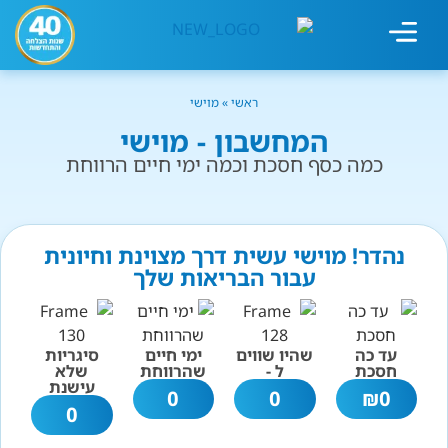
מחשבון עישון
גמילה מעישון
טיפולים נוספים
גמילה ארגונית
חנות המוצרים
גמילה מסוכר ופחמימות
שיטת אברהמסון
ראשי
»
מוישי
המחשבון - מוישי
כמה כסף חסכת וכמה ימי חיים הרווחת
נהדר! מוישי עשית דרך מצוינת וחיונית
עבור הבריאות שלך
עד כה
שהיו שווים
ימי חיים
סיגריות
חסכת
ל -
שהרווחת
שלא
עישנת
0
0
₪
0
0