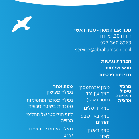
מכון אברהמסון - מטה ראשי
הירדן 20, עין ורד
073-360-8963
service@abrahamson.co.il
הצהרת נגישות
תנאי שימוש
מדיניות פרטיות
מרכזי
מפת אתר
מכון אברהמסון
טיפול
גמילה מעישון
סניף עין ורד
בפריסה
(מטה ראשי)
גמילה מסוכר ופחמימות
ארצית
ממכרות בשיטה טבעית
סניף ירושלים
ליווי הוליסטי של תהליכי
סניף באר שבע
הרזייה
והדרום
גמילה מקנאביס וסמים
סניף ראשון
קלים
לציון