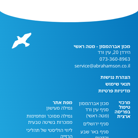
מכון אברהמסון - מטה ראשי
הירדן 20, עין ורד
073-360-8963
service@abrahamson.co.il
הצהרת נגישות
תנאי שימוש
מדיניות פרטיות
מרכזי
מפת אתר
מכון אברהמסון
טיפול
גמילה מעישון
סניף עין ורד
בפריסה
(מטה ראשי)
גמילה מסוכר ופחמימות
ארצית
ממכרות בשיטה טבעית
סניף ירושלים
ליווי הוליסטי של תהליכי
סניף באר שבע
הרזייה
והדרום