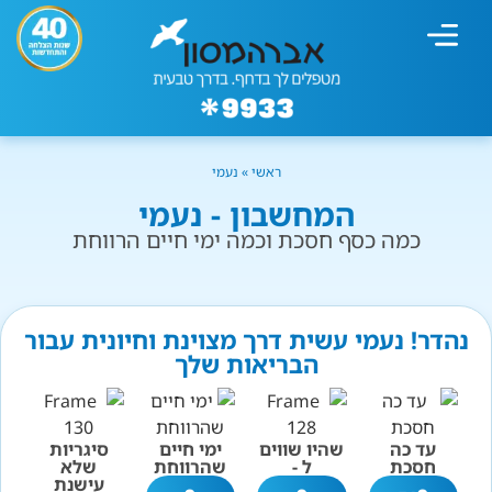
מחשבון עישון
גמילה מעישון
טיפולים נוספים
גמילה ארגונית
חנות המוצרים
גמילה מסוכר ופחמימות
שיטת אברהמסון
ראשי
»
נעמי
המחשבון - נעמי
כמה כסף חסכת וכמה ימי חיים הרווחת
נהדר! נעמי עשית דרך מצוינת וחיונית עבור
הבריאות שלך
עד כה
שהיו שווים
ימי חיים
סיגריות
חסכת
ל -
שהרווחת
שלא
עישנת