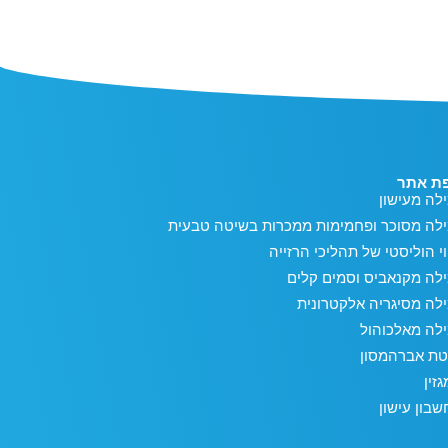
ת אתר
לה מעישון
ילה מסוכר ופחמימות ממכרות בשיטה טבעית
וי הוליסטי של תהליכי הרזייה
לה מקנאביס וסמים קלים
לה מסיגריה אלקטרונית
לה מאלכוהול
טת אברהמסון
זין
בון עישון