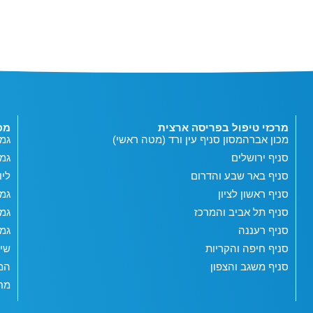
מרכזי טיפול בפריסה ארצית
מפ
מכון אברהמסון סניף עין ורד (מטה ראשי)
גמי
סניף ירושלים
גמ
סניף באר שבע והדרום
ליו
סניף ראשון לציון
גמי
סניף תל אביב והמרכז
גמי
סניף רעננה
גמי
סניף חיפה והקריות
שי
סניף משגב והצפון
המג
מחש