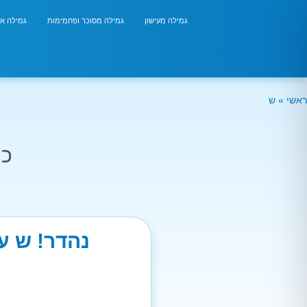
גמילה מעישון
גמילה מסוכר ופחמימות
גמילה אר
ראשי
»
ש
כמ
נהדר! ש ע