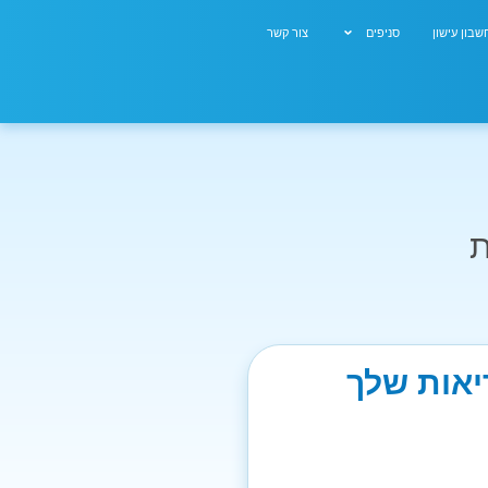
בון עישון
סניפים
צור קשר
ת
יאות שלך