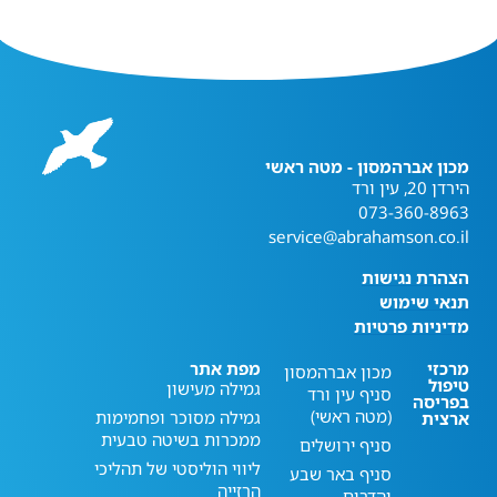
מכון אברהמסון - מטה ראשי
הירדן 20, עין ורד
073-360-8963
service@abrahamson.co.il
הצהרת נגישות
תנאי שימוש
מדיניות פרטיות
מרכזי
מפת אתר
מכון אברהמסון
טיפול
גמילה מעישון
סניף עין ורד
בפריסה
(מטה ראשי)
גמילה מסוכר ופחמימות
ארצית
ממכרות בשיטה טבעית
סניף ירושלים
ליווי הוליסטי של תהליכי
סניף באר שבע
הרזייה
והדרום