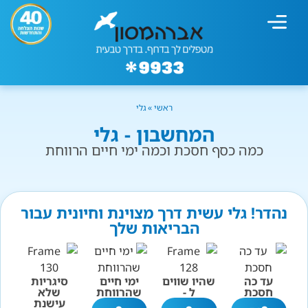
מחשבון עישון
גמילה מעישון
טיפולים נוספים
גמילה ארגונית
חנות המוצרים
גמילה מסוכר ופחמימות
שיטת אברהמסון
ראשי
»
גלי
המחשבון - גלי
כמה כסף חסכת וכמה ימי חיים הרווחת
נהדר! גלי עשית דרך מצוינת וחיונית עבור
הבריאות שלך
עד כה
שהיו שווים
ימי חיים
סיגריות
חסכת
ל -
שהרווחת
שלא
עישנת