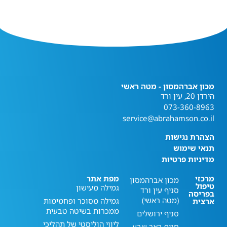
מכון אברהמסון - מטה ראשי
הירדן 20, עין ורד
073-360-8963
service@abrahamson.co.il
הצהרת נגישות
תנאי שימוש
מדיניות פרטיות
מרכזי
מפת אתר
מכון אברהמסון
טיפול
גמילה מעישון
סניף עין ורד
בפריסה
(מטה ראשי)
גמילה מסוכר ופחמימות
ארצית
ממכרות בשיטה טבעית
סניף ירושלים
ליווי הוליסטי של תהליכי
סניף באר שבע