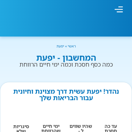
מחשבון עישון
גמילה מעישון
טיפולים נוספים
גמילה ארגונית
חנות המוצרים
גמילה מסוכר ופחמימות
שיטת אברהמסון
ראשי
»
יפעת
המחשבון - יפעת
כמה כסף חסכת וכמה ימי חיים הרווחת
נהדר! יפעת עשית דרך מצוינת וחיונית
עבור הבריאות שלך
עד כה
שהיו שווים
ימי חיים
סיגריות
חסכת
ל -
שהרווחת
שלא