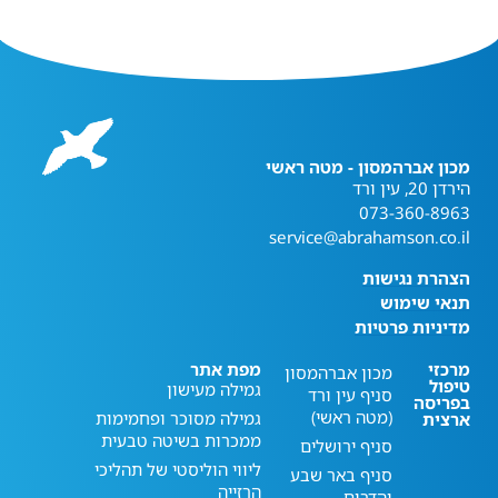
מכון אברהמסון - מטה ראשי
הירדן 20, עין ורד
073-360-8963
service@abrahamson.co.il
הצהרת נגישות
תנאי שימוש
מדיניות פרטיות
מרכזי
מפת אתר
מכון אברהמסון
טיפול
גמילה מעישון
סניף עין ורד
בפריסה
(מטה ראשי)
גמילה מסוכר ופחמימות
ארצית
ממכרות בשיטה טבעית
סניף ירושלים
ליווי הוליסטי של תהליכי
סניף באר שבע
הרזייה
והדרום