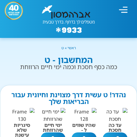
מחשבון עישון
גמילה מעישון
טיפולים נוספים
גמילה ארגונית
חנות המוצרים
גמילה מסוכר ופחמימות
שיטת אברהמסון
ראשי
»
ט
המחשבון - ט
כמה כסף חסכת וכמה ימי חיים הרווחת
נהדר! ט עשית דרך מצוינת וחיונית עבור
הבריאות שלך
עד כה
שהיו שווים
ימי חיים
סיגריות
חסכת
ל -
שהרווחת
שלא
עישנת