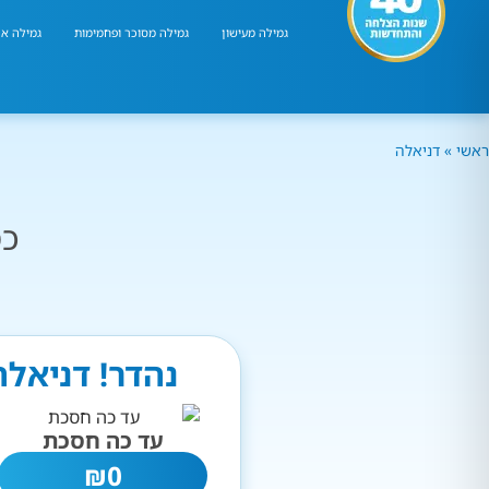
גמילה מעישון
גמילה מסוכר ופחמימות
גמילה אר
ראשי
»
דניאלה
כמ
נהדר! דניאלה
עד כה חסכת
₪
0