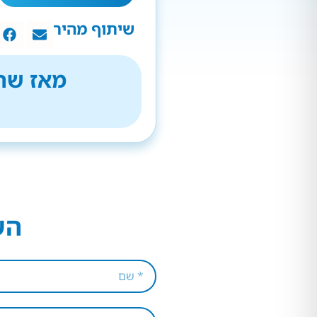
שיתוף מהיר
מאז שהת
הש