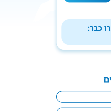
ו כבר:
ם