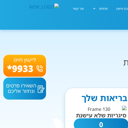
ון עישון
סניפים
צור קשר
ת
הבריאות שלך
סיגריות שלא עישנת
0