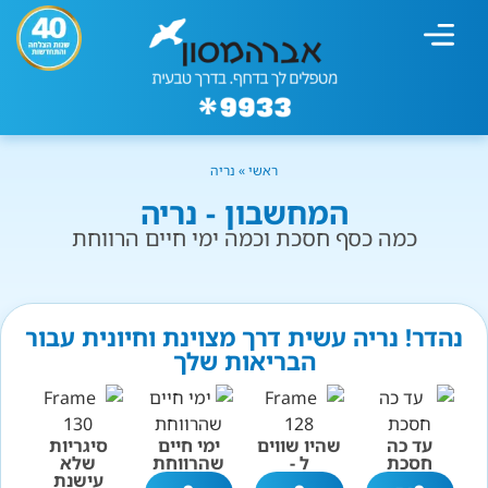
מחשבון עישון
גמילה מעישון
טיפולים נוספים
גמילה ארגונית
חנות המוצרים
גמילה מסוכר ופחמימות
שיטת אברהמסון
ראשי
»
נריה
המחשבון - נריה
כמה כסף חסכת וכמה ימי חיים הרווחת
נהדר! נריה עשית דרך מצוינת וחיונית עבור
הבריאות שלך
עד כה
שהיו שווים
ימי חיים
סיגריות
חסכת
ל -
שהרווחת
שלא
עישנת