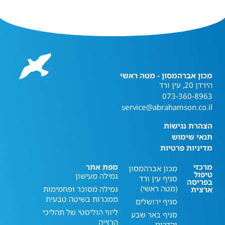
מכון אברהמסון - מטה ראשי
הירדן 20, עין ורד
073-360-8963
service@abrahamson.co.il
הצהרת נגישות
תנאי שימוש
מדיניות פרטיות
מרכזי
מפת אתר
מכון אברהמסון
טיפול
גמילה מעישון
סניף עין ורד
בפריסה
(מטה ראשי)
גמילה מסוכר ופחמימות
ארצית
ממכרות בשיטה טבעית
סניף ירושלים
ליווי הוליסטי של תהליכי
סניף באר שבע
הרזייה
והדרום